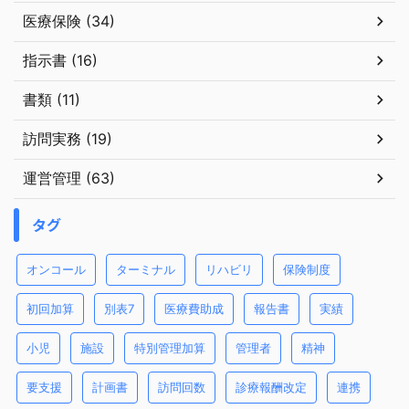
医療保険 (34)
指示書 (16)
書類 (11)
訪問実務 (19)
運営管理 (63)
タグ
オンコール
ターミナル
リハビリ
保険制度
初回加算
別表7
医療費助成
報告書
実績
小児
施設
特別管理加算
管理者
精神
要支援
計画書
訪問回数
診療報酬改定
連携