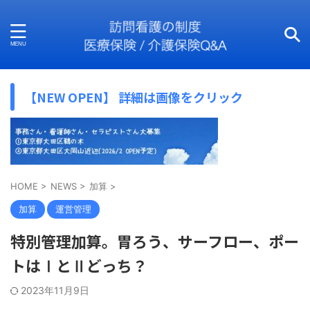
【NEW OPEN】 詳細は画像をクリック
HOME
>
NEWS
>
加算
>
加算
運営管理
特別管理加算。胃ろう、サーフロー、ポー
トはⅠとⅡどっち？
2023年11月9日