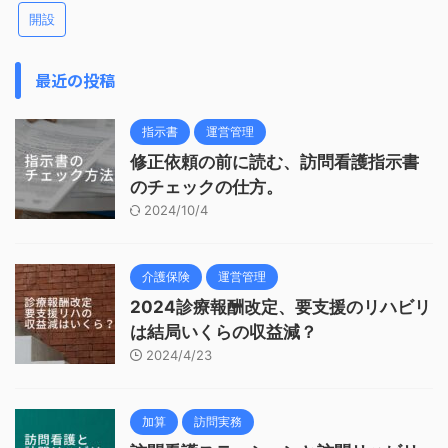
開設
最近の投稿
指示書
運営管理
修正依頼の前に読む、訪問看護指示書
のチェックの仕方。
2024/10/4
介護保険
運営管理
2024診療報酬改定、要支援のリハビリ
は結局いくらの収益減？
2024/4/23
加算
訪問実務