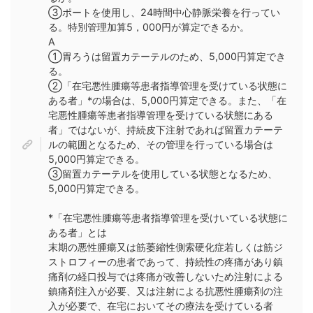
③ポートを使用し、24時間中心静脈栄養を行ってい
る。特別管理加算5，000円が算定できるか。
A
①胃ろうは留置カテーテルのため、5,000円算定でき
る。
②「在宅悪性腫瘍等患者指導管理を受けている状態に
ある者」*の場合は、5,000円算定できる。また、「在
宅悪性腫瘍等患者指導管理を受けている状態にある
者」ではないが、持続皮下注射であれば留置カテーテ
ルの範囲となるため、その管理を行っている場合は
5,000円算定できる。
③留置カテーテルを使用している状態となるため、
5,000円算定できる。
*「在宅悪性腫瘍等患者指導管理を受けいている状態に
ある者」とは
末期の悪性腫瘍又は筋萎縮性側索硬化症若しくは筋ジ
ストロフィーの患者であって、持続性の疼痛があり鎮
痛剤の経口投与では疼痛が改善しないため注射による
鎮痛剤注入が必要、又は注射による抗悪性腫瘍剤の注
入が必要で、在宅においてその療法を受けている者