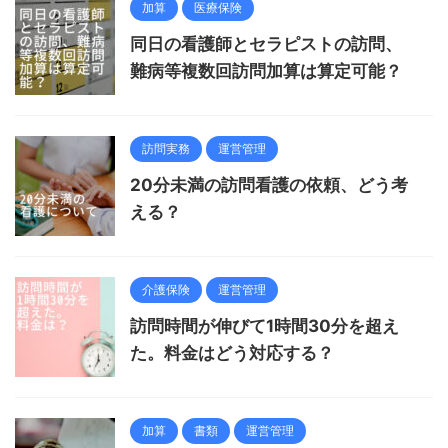
加算
医療保険
同日の看護師とセラピストの訪問、
難病等複数回訪問加算は算定可能？
訪問実務
運営管理
20分未満の訪問看護の依頼、どう考
える？
介護保険
運営管理
訪問時間が伸びて1時間30分を超え
た。料金はどう対応する？
加算
書類
運営管理