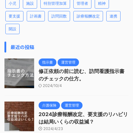
小児
施設
特別管理加算
管理者
精神
要支援
計画書
訪問回数
診療報酬改定
連携
開設
最近の投稿
指示書
運営管理
修正依頼の前に読む、訪問看護指示書
のチェックの仕方。
2024/10/4
介護保険
運営管理
2024診療報酬改定、要支援のリハビリ
は結局いくらの収益減？
2024/4/23