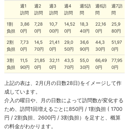
週1
週2
週3
週4
週5訪
週6訪
週7訪
訪問
訪問
訪問
訪問
問
問
問
1割
3,86
7,28
10,7
14,52
18,3
22,16
25,9
負担
0円
0円
00円
0円
40円
0円
80円
2割
7,73
14,5
21,41
29,0
36,6
44,3
51,97
負担
0円
70円
0円
50円
90円
30円
0円
3割
11,5
21,85
32,11
43,5
55,0
66,49
77,95
負担
90円
0円
0円
70円
30円
0円
0円
上記の表は、2月(月の日数28日)をイメージして作
成しています。
介入の曜日や、月の日数によって訪問数が変化する
ため、訪問1回増えるごとに850円 / 1割負担 ( 1700
円 / 2割負担、2600円 / 3割負担）を足すと、概算
の料金がわかります。