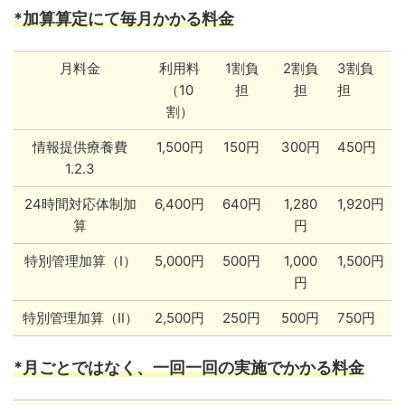
*加算算定にて毎月かかる料金
月料金
利用料
1割負
2割負
3割負
（10
担
担
担
割）
情報提供療養費
1,500円
150円
300円
450円
1.2.3
24時間対応体制加
6,400円
640円
1,280
1,920円
算
円
特別管理加算（Ⅰ）
5,000円
500円
1,000
1,500円
円
特別管理加算（Ⅱ）
2,500円
250円
500円
750円
*月ごとではなく、一回一回の実施でかかる料金