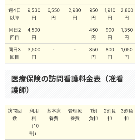
週4日
9,530
6,550
2,980
950
1,910
2,860
以降
円
円
円
円
円
円
同日2
4,500
-
-
450
900
1,350
回目
円
円
円
円
同日3
3,500
-
-
350
800
1,050
回目
円
円
円
円
医療保険の訪問看護料金表（准看
護師）
訪問回
利用
基本療
管理療
1割
2割負
3割負
数
料
養費
養費
負担
担
担
（10
割）