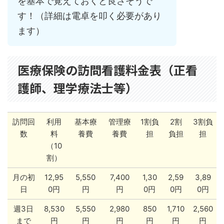
を基本で覚えておくと良さそうで
す！（詳細は電卓を叩く必要があり
ます）
医療保険の訪問看護料金表（正看
護師、理学療法士等）
訪問回
利用
基本療
管理療
1割負
2割
3割負
数
料
養費
養費
担
負担
担
（10
割）
月の初
12,95
5,550
7,400
1,30
2,59
3,89
日
0円
円
円
0円
0円
0円
週3日
8,530
5,550
2,980
850
1,710
2,560
まで
円
円
円
円
円
円