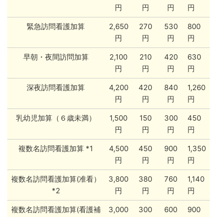
円
円
円
円
緊急訪問看護加算
2,650
270
530
800
円
円
円
円
早朝・夜間訪問加算
2,100
210
420
630
円
円
円
円
深夜訪問看護加算
4,200
420
840
1,260
円
円
円
円
乳幼児加算（６歳未満）
1,500
150
300
450
円
円
円
円
複数名訪問看護加算 *1
4,500
450
900
1,350
円
円
円
円
複数名訪問看護加算(准看）
3,800
380
760
1,140
*2
円
円
円
円
複数名訪問看護加算(看護補
3,000
300
600
900