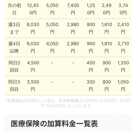
月の初
12,45
5,050
7,400
1,25
2,49
3,74
日
0円
円
円
0円
0円
0円
週3日
8,030
5,050
2,980
800
1,610
2,410
まで
円
円
円
円
円
円
週4日
9,030
6,050
2,980
900
1,810
2,710
以降
円
円
円
円
円
円
同日2
4,500
-
-
450
900
1,350
回目
円
円
円
円
同日3
3,500
-
-
350
800
1,050
回目
円
円
円
円
*准看護師が訪問をした場合、基本療養費は5,550円→5,050円、6,550
円→6,050円となっています。
医療保険の加算料金一覧表