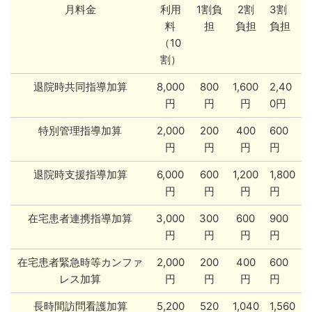
月料金
利用
1割負
2割
3割
料
担
負担
負担
（10
割）
退院時共同指導加算
8,000
800
1,600
2,40
円
円
円
0円
特別管理指導加算
2,000
200
400
600
円
円
円
円
退院時支援指導加算
6,000
600
1,200
1,800
円
円
円
円
在宅患者連携指導加算
3,000
300
600
900
円
円
円
円
在宅患者緊急時等カンファ
2,000
200
400
600
レス加算
円
円
円
円
長時間訪問看護加算
5,200
520
1,040
1,560