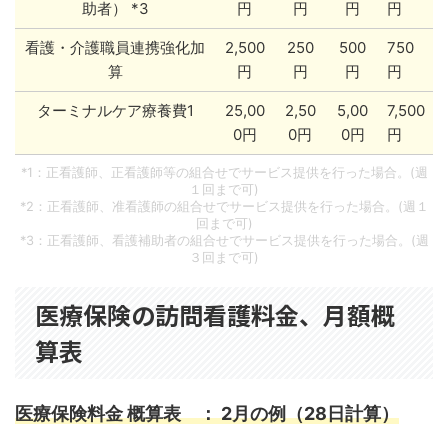
助者） *3
円
円
円
円
看護・介護職員連携強化加
2,500
250
500
750
算
円
円
円
円
ターミナルケア療養費1
25,00
2,50
5,00
7,500
0円
0円
0円
円
*1：正看護師、正看護師等の組合せでサービス提供を行った場合。(週
１回まで可)
*2：正看護師、准看護師の組合せでサービス提供を行った場合。(週１
回まで可)
*3：正看護師、看護補助者の組合せでサービス提供を行った場合。(週
３回まで可)
医療保険の訪問看護料金、月額概
算表
医療保険料金 概算表 ： 2月の例（28日計算）