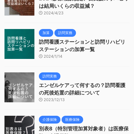
は結局いくらの収益減？
2024/4/23
加算
訪問実務
訪問看護ステーションと訪問リハビリ
ステーションの加算一覧
2024/1/14
訪問実務
エンゼルケアって何するの？訪問看護
の死後処置の詳細について
2023/12/13
介護保険
医療保険
別表8（特別管理加算対象者）は医療保