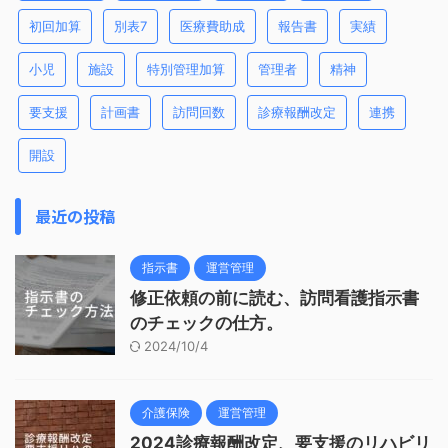
初回加算
別表7
医療費助成
報告書
実績
小児
施設
特別管理加算
管理者
精神
要支援
計画書
訪問回数
診療報酬改定
連携
開設
最近の投稿
指示書
運営管理
修正依頼の前に読む、訪問看護指示書
のチェックの仕方。
2024/10/4
介護保険
運営管理
2024診療報酬改定、要支援のリハビリ