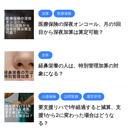
加算
医療保険
医療保険の深夜オンコール、月の1回
目から深夜加算は算定可能？
加算
経鼻栄養の人は、特別管理加算の対
象になる？
介護保険
訪問実務
運営管理
要支援リハで1年経過すると減算、支
援1から2に変わった場合はどうな
る？