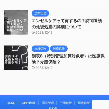
訪問実務
エンゼルケアって何するの？訪問看護
の死後処置の詳細について
2023/12/13
介護保険
医療保険
別表8（特別管理加算対象者）は医療保
険？介護保険？
2023/12/12
HOME
OPEN情報
運営管理
介護保険
医療保険
お問い
合わせ