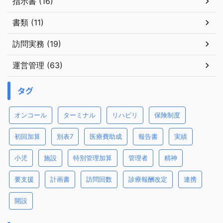
指示書 (16)
書類 (11)
訪問実務 (19)
運営管理 (63)
タグ
オンコール
ターミナル
リハビリ
保険制度
初回加算
別表7
医療費助成
報告書
実績
小児
施設
特別管理加算
管理者
精神
要支援
計画書
訪問回数
診療報酬改定
連携
開設