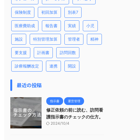
保険制度
初回加算
別表7
医療費助成
報告書
実績
小児
施設
特別管理加算
管理者
精神
要支援
計画書
訪問回数
診療報酬改定
連携
開設
最近の投稿
指示書
運営管理
修正依頼の前に読む、訪問看
護指示書のチェックの仕方。
2024/10/4