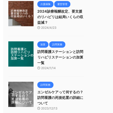
介護保険
運営管理
2024診療報酬改定、要支援
のリハビリは結局いくらの収
益減？
2024/4/23
加算
訪問実務
訪問看護ステーションと訪問
リハビリステーションの加算
一覧
2024/1/14
訪問実務
エンゼルケアって何するの？
訪問看護の死後処置の詳細に
ついて
2023/12/13