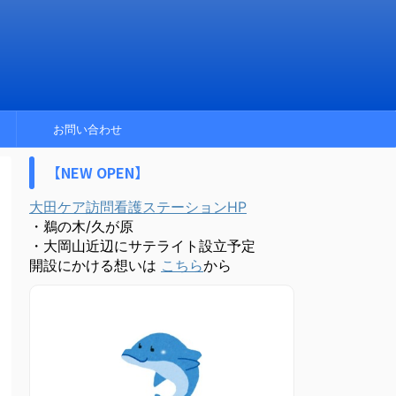
お問い合わせ
【NEW OPEN】
大田ケア訪問看護ステーションHP
・鵜の木/久が原
・大岡山近辺にサテライト設立予定
開設にかける想いは
こちら
から