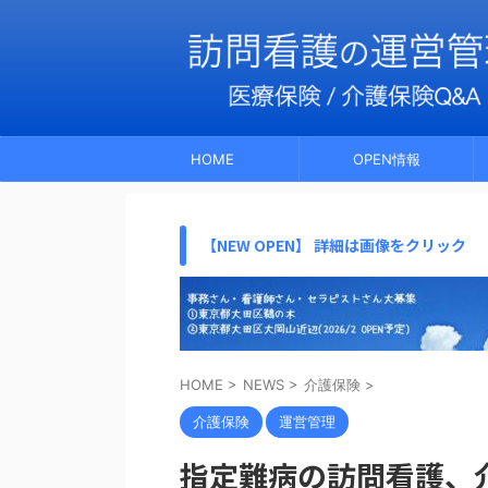
HOME
OPEN情報
【NEW OPEN】 詳細は画像をクリック
HOME
>
NEWS
>
介護保険
>
介護保険
運営管理
指定難病の訪問看護、