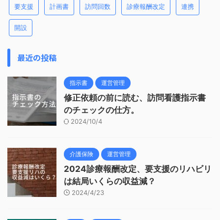
要支援
計画書
訪問回数
診療報酬改定
連携
開設
最近の投稿
指示書
運営管理
修正依頼の前に読む、訪問看護指示書
のチェックの仕方。
2024/10/4
介護保険
運営管理
2024診療報酬改定、要支援のリハビリ
は結局いくらの収益減？
2024/4/23