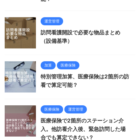
運営管理
訪問看護開設で必要な物品まとめ
（設備基準）
加算
医療保険
特別管理加算、医療保険は2箇所の訪
看で算定可能？
医療保険
運営管理
医療保険で2箇所のステーション介
入。他訪看介入後、緊急訪問した場
合でも算定できない？