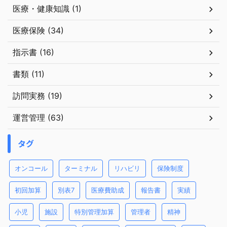
医療・健康知識 (1)
医療保険 (34)
指示書 (16)
書類 (11)
訪問実務 (19)
運営管理 (63)
タグ
オンコール
ターミナル
リハビリ
保険制度
初回加算
別表7
医療費助成
報告書
実績
小児
施設
特別管理加算
管理者
精神