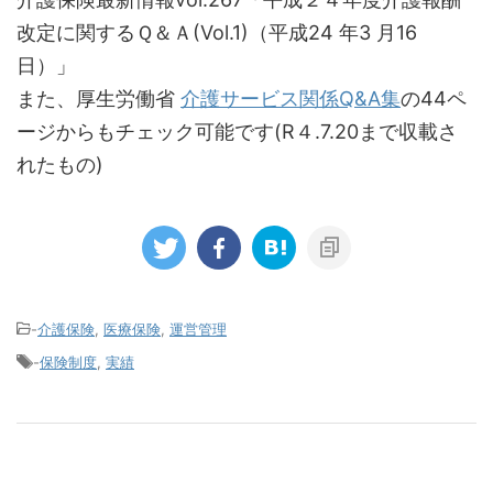
改定に関するＱ＆Ａ(Vol.1)（平成24 年3 月16
日）」
また、厚生労働省
介護サービス関係Q&A集
の44ペ
ージからもチェック可能です(R４.7.20まで収載さ
れたもの)
-
介護保険
,
医療保険
,
運営管理
-
保険制度
,
実績