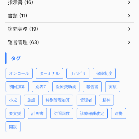
指示書 (16)
書類 (11)
訪問実務 (19)
運営管理 (63)
タグ
オンコール
ターミナル
リハビリ
保険制度
初回加算
別表7
医療費助成
報告書
実績
小児
施設
特別管理加算
管理者
精神
要支援
計画書
訪問回数
診療報酬改定
連携
開設