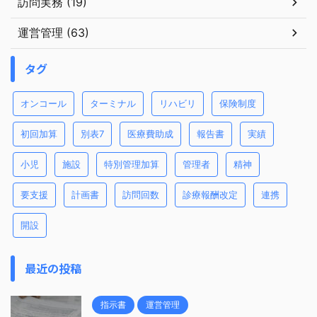
訪問実務 (19)
運営管理 (63)
タグ
オンコール
ターミナル
リハビリ
保険制度
初回加算
別表7
医療費助成
報告書
実績
小児
施設
特別管理加算
管理者
精神
要支援
計画書
訪問回数
診療報酬改定
連携
開設
最近の投稿
指示書
運営管理