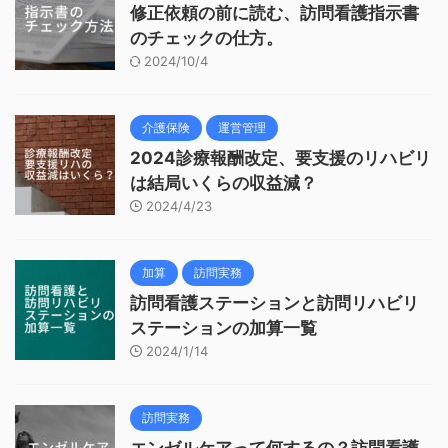
修正依頼の前に読む、訪問看護指示書
のチェックの仕方。
2024/10/4
介護保険
運営管理
2024診療報酬改定、要支援のリハビリ
は結局いくらの収益減？
2024/4/23
加算
訪問実務
訪問看護ステーションと訪問リハビリ
ステーションの加算一覧
2024/1/14
訪問実務
エンゼルケアって何するの？訪問看護