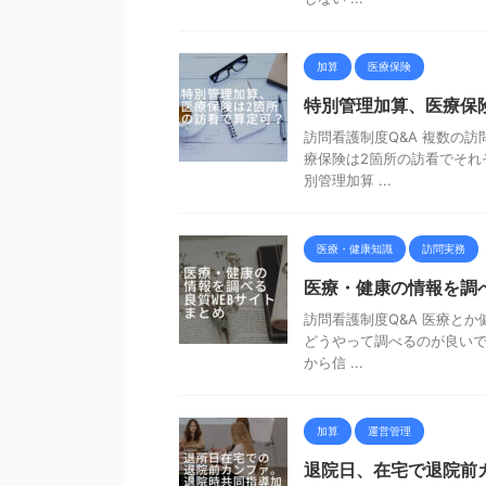
加算
医療保険
特別管理加算、医療保
訪問看護制度Q&A 複数の
療保険は2箇所の訪看でそれ
別管理加算 ...
医療・健康知識
訪問実務
医療・健康の情報を調べ
訪問看護制度Q&A 医療と
どうやって調べるのが良いで
から信 ...
加算
運営管理
退院日、在宅で退院前