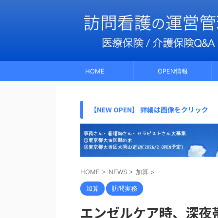
HOME
OPEN情報
【NEW OPEN】 詳細は画像をクリック
HOME
>
NEWS
>
加算
>
加算
訪問実務
エンゼルケア時、深夜