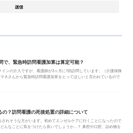
訪問で、緊急時訪問看護加算は算定可能？
リメインの介入ですが、看護師が3ヶ月に1回訪問しています。（介護保険
アマネさんから緊急時訪問看護加算をとってほしいと言われているので
るの？訪問看護の死後処置の詳細について
逝去されそうな方がいます。初めてエンゼルケアに行くことになったので
どんなことに気をつけたら良いでしょうか...？ 鼻腔や口腔、詰め物を