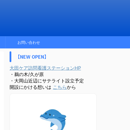
お問い合わせ
【NEW OPEN】
大田ケア訪問看護ステーションHP
・鵜の木/久が原
・大岡山近辺にサテライト設立予定
開設にかける想いは
こちら
から