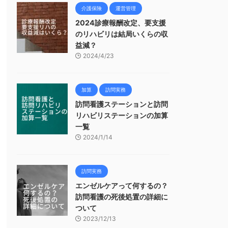
介護保険
運営管理
2024診療報酬改定、要支援
のリハビリは結局いくらの収
益減？
2024/4/23
加算
訪問実務
訪問看護ステーションと訪問
リハビリステーションの加算
一覧
2024/1/14
訪問実務
エンゼルケアって何するの？
訪問看護の死後処置の詳細に
ついて
2023/12/13