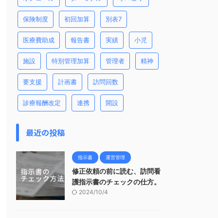
保険制度
初回加算
別表7
医療費助成
報告書
実績
小児
施設
特別管理加算
管理者
精神
要支援
計画書
訪問回数
診療報酬改定
連携
開設
最近の投稿
指示書
運営管理
修正依頼の前に読む、訪問看
護指示書のチェックの仕方。
2024/10/4