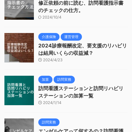
修正依頼の前に読む、訪問看護指示書
のチェックの仕方。
2024/10/4
介護保険
運営管理
2024診療報酬改定、要支援のリハビリ
は結局いくらの収益減？
2024/4/23
加算
訪問実務
訪問看護ステーションと訪問リハビリ
ステーションの加算一覧
2024/1/14
訪問実務
エンゼルケアって何するの？訪問看護