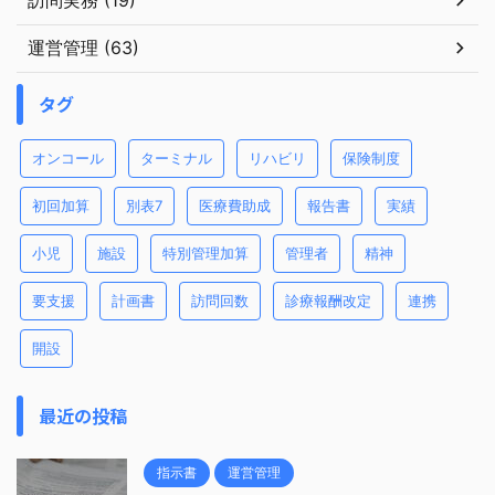
運営管理 (63)
タグ
オンコール
ターミナル
リハビリ
保険制度
初回加算
別表7
医療費助成
報告書
実績
小児
施設
特別管理加算
管理者
精神
要支援
計画書
訪問回数
診療報酬改定
連携
開設
最近の投稿
指示書
運営管理