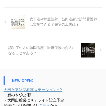
皮下注や静脈注射、筋肉注射は訪問看護師
は実施できる？在宅の工夫は？
認知症の方の訪問看護、医療保険の介入に
なることがある？
【NEW OPEN】
大田ケア訪問看護ステーションHP
・鵜の木/久が原
・大岡山近辺にサテライト設立予定
開設にかける想いは
こちら
から